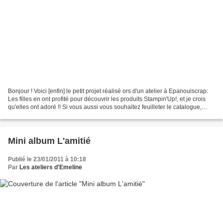
Bonjour ! Voici [enfin] le petit projet réalisé ors d'un atelier à Epanouiscrap:
Les filles en ont profité pour découvrir les produits Stampin'Up!, et je crois
qu'elles ont adoré !! Si vous aussi vous souhaitez feuilleter le catalogue,
tester les tampons,...
Mini album L'amitié
Publié le 23/01/2011 à 10:18
Par
Les ateliers d'Emeline