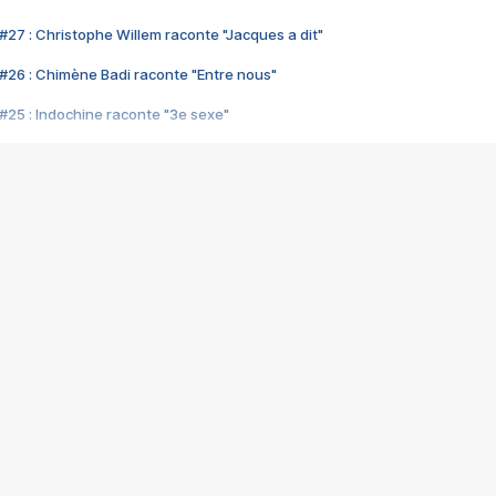
#27 : Christophe Willem raconte "Jacques a dit"
#26 : Chimène Badi raconte "Entre nous"
#25 : Indochine raconte "3e sexe"
#24 : Zaho raconte "C'est chelou"
#23 : Patrick Bruel raconte "Au café des délices"
#22 : Kyo raconte "Le chemin"
#21 : Nolwenn Leroy raconte "Cassé"
#20 : Patrick Hernandez raconte "Born to be alive"
#19 : Lorie raconte "Près de moi"
#18 : Michael Jones raconte "A nos actes manqués" (avec Jean-Jacque
#17 : Khaled raconte "Aïcha"
#16 : Corneille raconte "Parce qu'on vient de loin"