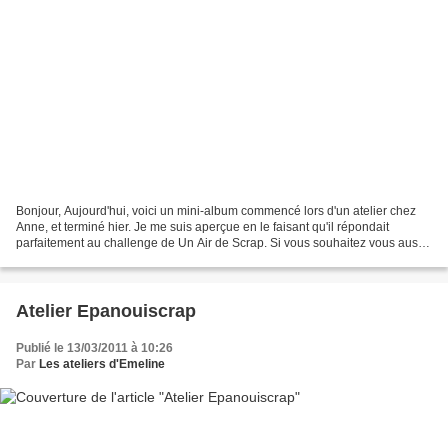
Bonjour, Aujourd'hui, voici un mini-album commencé lors d'un atelier chez
Anne, et terminé hier. Je me suis aperçue en le faisant qu'il répondait
parfaitement au challenge de Un Air de Scrap. Si vous souhaitez vous aussi
le réaliser en atelier, contactez-moi...
Atelier Epanouiscrap
Publié le 13/03/2011 à 10:26
Par
Les ateliers d'Emeline