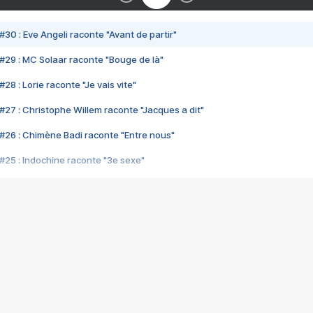
#30 : Eve Angeli raconte "Avant de partir"
#29 : MC Solaar raconte "Bouge de là"
28 : Lorie raconte "Je vais vite"
#27 : Christophe Willem raconte "Jacques a dit"
#26 : Chimène Badi raconte "Entre nous"
#25 : Indochine raconte "3e sexe"
#24 : Zaho raconte "C'est chelou"
#23 : Patrick Bruel raconte "Au café des délices"
#22 : Kyo raconte "Le chemin"
#21 : Nolwenn Leroy raconte "Cassé"
#20 : Patrick Hernandez raconte "Born to be alive"
#19 : Lorie raconte "Près de moi"