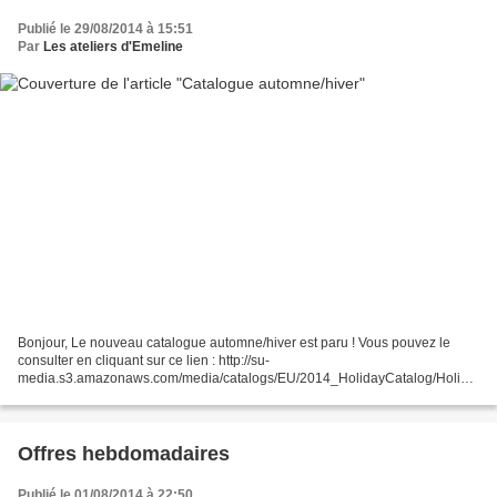
Publié le 29/08/2014 à 15:51
Par
Les ateliers d'Emeline
Bonjour, Le nouveau catalogue automne/hiver est paru ! Vous pouvez le
consulter en cliquant sur ce lien : http://su-
media.s3.amazonaws.com/media/catalogs/EU/2014_HolidayCatalog/Holida
yCatalog_0714_FR.pdf Pour ma part, je l'adore, il regorge de nouveautés...
Offres hebdomadaires
Publié le 01/08/2014 à 22:50