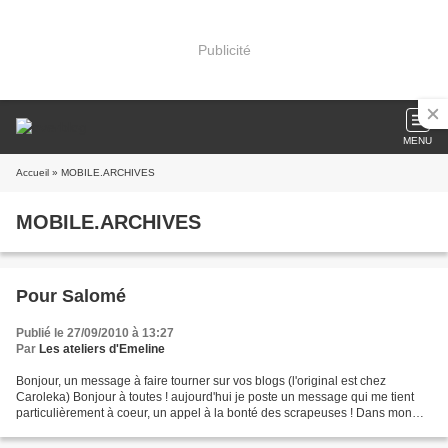
Publicité
MENU
Accueil
» MOBILE.ARCHIVES
MOBILE.ARCHIVES
Pour Salomé
Publié le 27/09/2010 à 13:27
Par
Les ateliers d'Emeline
Bonjour, un message à faire tourner sur vos blogs (l'original est chez
Caroleka) Bonjour à toutes ! aujourd'hui je poste un message qui me tient
particulièrement à coeur, un appel à la bonté des scrapeuses ! Dans mon
petit village du Var, il y a une petite...