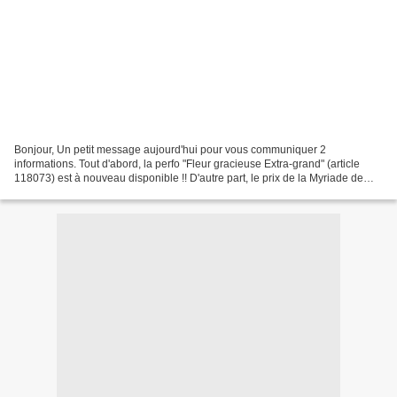
Bonjour, Un petit message aujourd'hui pour vous communiquer 2
informations. Tout d'abord, la perfo "Fleur gracieuse Extra-grand" (article
118073) est à nouveau disponible !! D'autre part, le prix de la Myriade de
merveilleux marqueurs Stampin’ Write (article...