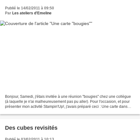
Publié le 14/02/2011 à 09:50
Par
Les ateliers d'Emeline
Bonjour, Samedi, j'étais invitée à une réunion "bougies" chez une collègue
(à laquelle je n'ai malheureusement pas pu aller). Pour l'occasion, et pour
présenter mon activité Stampin'Up!, j'avais préparé ceci : Une carte dans
laquelle on peut glisser 4...
Des cubes revisités
Publié le 03/02/2011 à 10:13