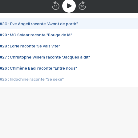
#30 : Eve Angeli raconte "Avant de partir"
#29 : MC Solaar raconte "Bouge de là"
28 : Lorie raconte "Je vais vite"
#27 : Christophe Willem raconte "Jacques a dit"
#26 : Chimène Badi raconte "Entre nous"
#25 : Indochine raconte "3e sexe"
#24 : Zaho raconte "C'est chelou"
#23 : Patrick Bruel raconte "Au café des délices"
#22 : Kyo raconte "Le chemin"
#21 : Nolwenn Leroy raconte "Cassé"
#20 : Patrick Hernandez raconte "Born to be alive"