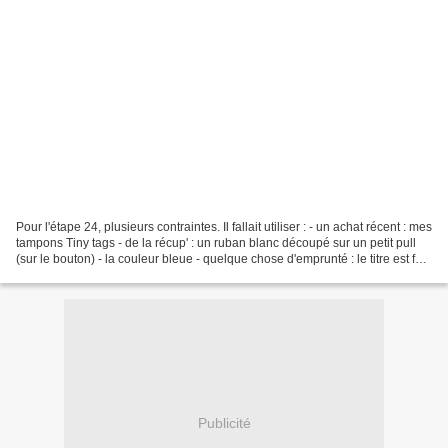
Pour l'étape 24, plusieurs contraintes. Il fallait utiliser : - un achat récent : mes
tampons Tiny tags - de la récup' : un ruban blanc découpé sur un petit pull
(sur le bouton) - la couleur bleue - quelque chose d'emprunté : le titre est fait
avec la...
Publicité