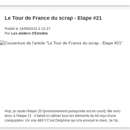
Le Tour de France du scrap - Etape #21
Publié le 18/08/2010 à 15:27
Par
Les ateliers d'Emeline
Hop, je saute l'étape 20 (provisoirement puisqu'elle est en court). Me voici
donc à l'étape 21 : il fallait ici utiliser tous les éléments du kit reçu d'une
coéquipière. Un vrai défi !! C'est Delphine qui m'a envoyé le mien. Je l'ai
trouvé dans ma boîte...