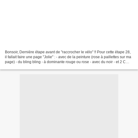
Bonsoir, Dernière étape avant de "raccrocher le vélo" !! Pour cette étape 28,
il fallait faire une page "Jolie" : - avec de la peinture (rose à paillettes sur ma
page) - du bling bling - à dominante rouge ou rose - avec du noir - et 2 C
dans le titre....