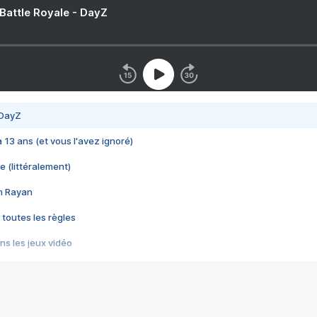
 Battle Royale - DayZ
 DayZ
 a 13 ans (et vous l'avez ignoré)
e (littéralement)
im Rayan
 toutes les règles
s les jeux vidéo
us choquant de Rockstar ? - Le scandale BULLY
e plus moche de Steam