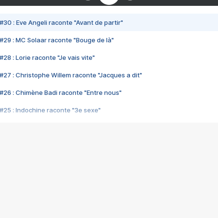
#30 : Eve Angeli raconte "Avant de partir"
#29 : MC Solaar raconte "Bouge de là"
28 : Lorie raconte "Je vais vite"
#27 : Christophe Willem raconte "Jacques a dit"
#26 : Chimène Badi raconte "Entre nous"
#25 : Indochine raconte "3e sexe"
#24 : Zaho raconte "C'est chelou"
#23 : Patrick Bruel raconte "Au café des délices"
#22 : Kyo raconte "Le chemin"
#21 : Nolwenn Leroy raconte "Cassé"
#20 : Patrick Hernandez raconte "Born to be alive"
#19 : Lorie raconte "Près de moi"