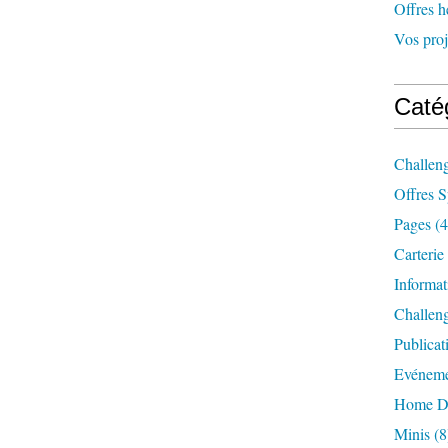
Offres 
Vos proj
Caté
Challen
Offres S
Pages
(4
Carterie
Informat
Challen
Publicat
Evéneme
Home D
Minis
(8