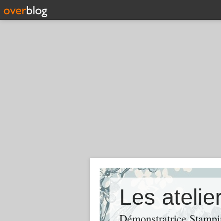
Les atelie
Démonstratrice Stampin