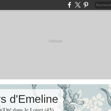
Publicité
rs d'Emeline
'Up! dans le Loiret (45)