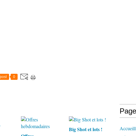
post
0
Page
Accueilli
Big Shot et lots !
Offres