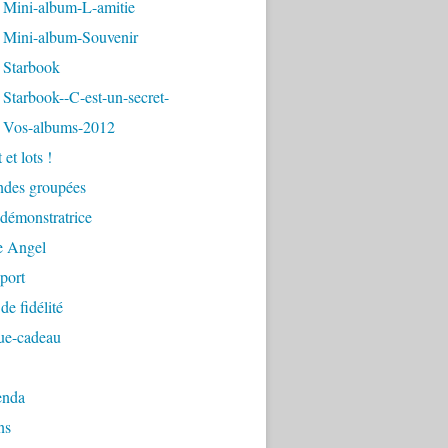
 Mini-album-L-amitie
 Mini-album-Souvenir
 Starbook
Starbook--C-est-un-secret-
 Vos-albums-2012
et lots !
des groupées
démonstratrice
e Angel
 port
de fidélité
ue-cadeau
enda
ns