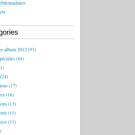
hebdomadaires
ets
gories
ge:album 2012
(93)
péciales
(44)
1)
(24)
ions
(17)
ges
(16)
ions
(13)
nts
(11)
éco
(11)
)