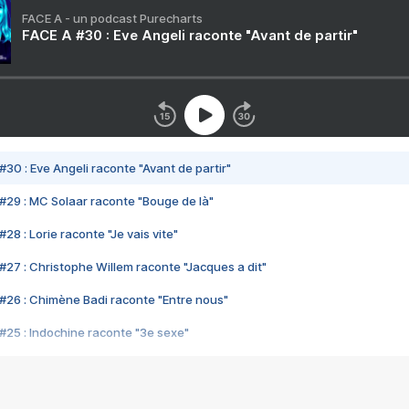
FACE A - un podcast Purecharts
FACE A #30 : Eve Angeli raconte "Avant de partir"
#30 : Eve Angeli raconte "Avant de partir"
#29 : MC Solaar raconte "Bouge de là"
28 : Lorie raconte "Je vais vite"
#27 : Christophe Willem raconte "Jacques a dit"
#26 : Chimène Badi raconte "Entre nous"
#25 : Indochine raconte "3e sexe"
#24 : Zaho raconte "C'est chelou"
#23 : Patrick Bruel raconte "Au café des délices"